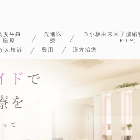
高度生殖
先進医
血小板由来因子濃縮物
医療
療
FD™)
がん検診
費用
漢方治療
生殖医療
先進医療とは
養へのこだわり
タイムラプス
保険
PICSI
自費
ERA
先進医療
EMMA/ALICE
助成金
膜構造を用いた生理
学的精子選択術
二段階胚移植法