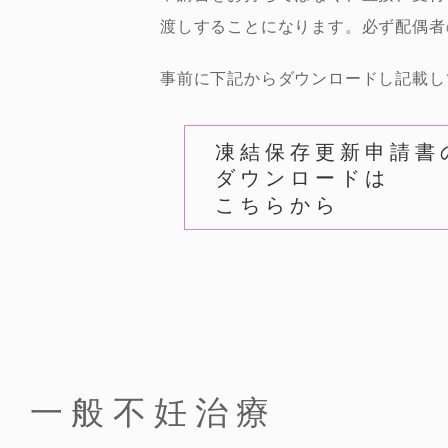
1月の診療担当医師の予定について
渡しすることになります。必ず配偶者
2025.11.10
12月の診療担当医師の予定について
事前に下記からダウンロードし記載し
2025.11.06
自費で体外受精を行っている患者様へ
凍結保存更新申請書
ダウンロードは
2025.11.06
こちらから
初診予約の無断キャンセルについて
2025.10.08
11月の診療担当医師の予定について
2025.10.01
10月の診療担当医師の予定について
一般不妊治療
2025.08.12
2人目妊娠希望でご来院の方へ