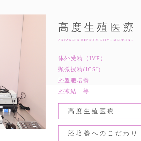
加算について
高度生殖医療
ADVANCED REPRODUCTIVE MEDICINE
体外受精（IVF）
顕微授精(ICSI)
胚盤胞培養
胚凍結 等
高度生殖医療
胚培養へのこだわり