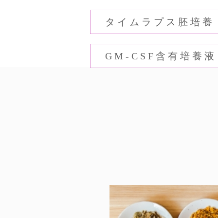
タイムラプス胚培養
GM-CSF含有培養液