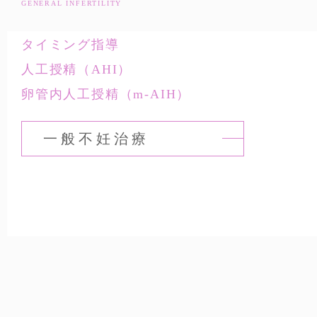
GENERAL INFERTILITY
2025.08.07
タイミング指導
MRワクチンについて
人工授精（AHI）
2025.07.29
卵管内人工授精（m-AIH）
9月の診療担当医師の予定について
2025.07.14
一般不妊治療
医師のご希望について
2025.06.26
8月の診療担当医師の予定について
2025.06.16
6月17日診療体制について
2025.05.30
明細書発行体制等加算について