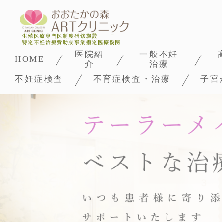
医院紹
一般不妊
HOME
介
治療
不妊症検査
不育症検査・治療
子宮
クリニックについて
高度
スタッフ紹介
胚培
スクリーニング検査
初めての方へ
着床不全検査
院内紹介